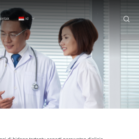
id
ontak