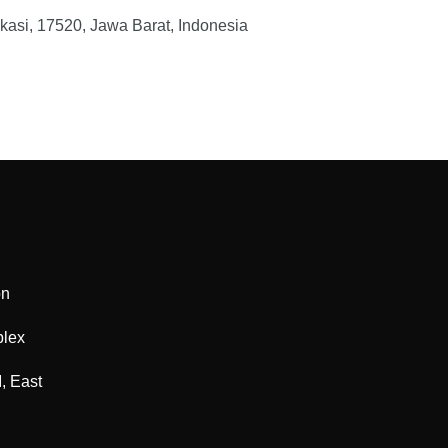
ekasi, 17520, Jawa Barat, Indonesia
on
plex
, East