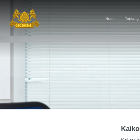
Home
Tentang
Hit enter to search or ESC to close
Kaiko