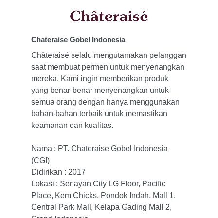
Bisnis
Pendiri
Tentang Gobel
Berkelanjutan
Makanan & Pelayanan
Chateraise Gobel Indonesia
Kepemimpinan
Kesehatan
Berita & Media
Châteraisé selalu mengutamakan pelanggan
Perjalanan Kami
Manufaktur
saat membuat permen untuk menyenangkan
Careers
Pusat Media
mereka. Kami ingin memberikan produk
Filosofi Kami
Properti
Berita
Kontak
yang benar-benar menyenangkan untuk
Mitra
Penjualan & Pelayanan
semua orang dengan hanya menggunakan
id
bahan-bahan terbaik untuk memastikan
en
keamanan dan kualitas.
Nama : PT. Chateraise Gobel Indonesia
(CGI)
Didirikan : 2017
Lokasi : Senayan City LG Floor, Pacific
Place, Kem Chicks, Pondok Indah, Mall 1,
Central Park Mall, Kelapa Gading Mall 2,