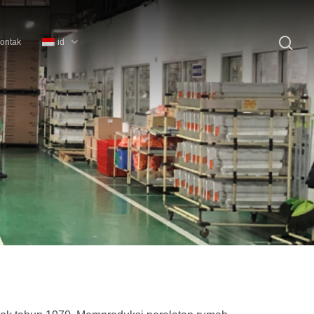
id
ontak