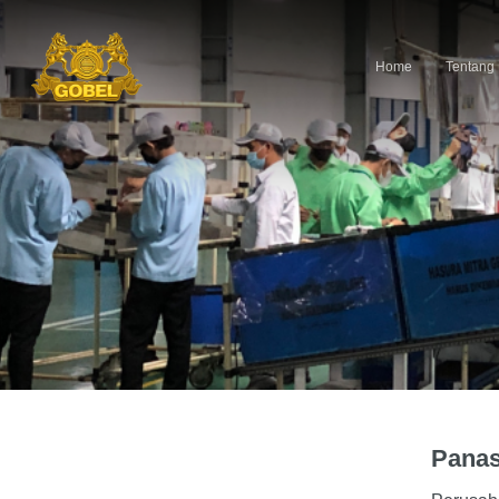
Home
Tentang
Panas
Hit enter to search or ESC to close