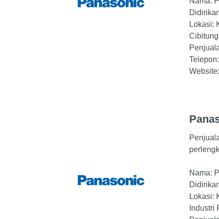
Nama: P
Didirika
Lokasi: 
Cibitung
Penjuala
Telepon
Website
Panas
Penjuala
perleng
Nama: PT
Didirika
Lokasi: 
Industri