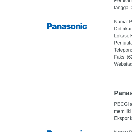
Perusaha
tangga, 
Nama: P
Didirika
Lokasi:
Penjuala
Telepon
Faks: (
Website
Panas
PECGI ad
memiliki
Ekspor k