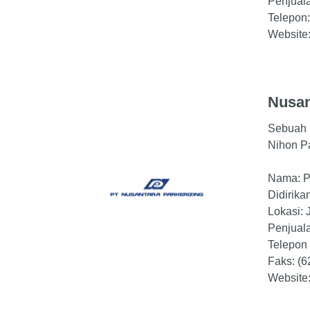
Penjuala
Telepon:
Website
Nusan
Sebuah 
Nihon Pa
Nama: P
Didirika
Lokasi: 
Penjuala
Telepon 
Faks: (
Website