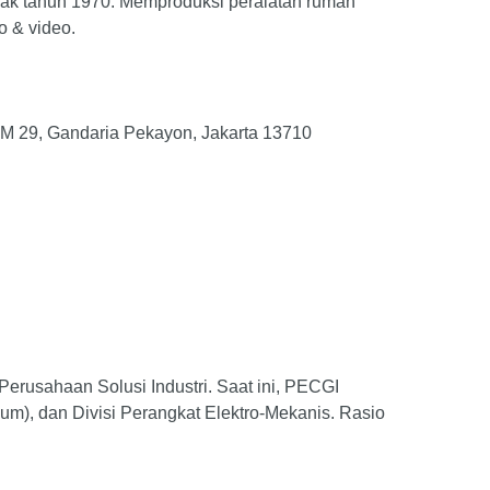
ejak tahun 1970. Memproduksi peralatan rumah
o & video.
KM 29, Gandaria Pekayon, Jakarta 13710
rusahaan Solusi Industri. Saat ini, PECGI
ithium), dan Divisi Perangkat Elektro-Mekanis. Rasio