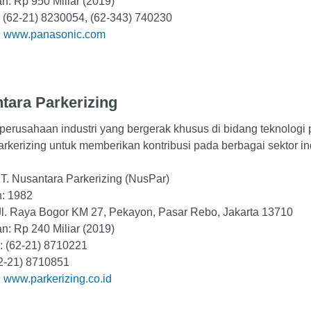
n: Rp 950 Miliar (2019)
 (62-21) 8230054, (62-343) 740230
:
www.panasonic.com
tara Parkerizing
perusahaan industri yang bergerak khusus di bidang teknolo
rkerizing untuk memberikan kontribusi pada berbagai sektor ind
T. Nusantara Parkerizing (NusPar)
n: 1982
Jl. Raya Bogor KM 27, Pekayon, Pasar Rebo, Jakarta 13710
n: Rp 240 Miliar (2019)
: (62-21) 8710221
62-21) 8710851
:
www.parkerizing.co.id