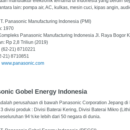
an manufaktur elektronik ternama di Indonesia yang berdiri s
antara lain: pompa air, AC, kulkas, mesin cuci, kipas angin, audi
T. Panasonic Manufacturing Indonesia (PMI)
n: 1970
 Kompleks Panasonic Manufacturing Indonesia Jl. Raya Bogor 
n: Rp 2,8 Triliun (2019)
: (62-21) 8710221
62-21) 8710851
:
www.panasonic.com
onic Gobel Energy Indonesia
alah perusahaan di bawah Panasonic Corporation Jepang di Pe
 3 divisi produk : Divisi Baterai Kering, Divisi Baterai Mikro (L
eseluruhan 94％ke lebih dari 50 negara di dunia.