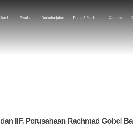
 Kami
Bisnis
Berkelanjutan
Berita & Media
Careers
K
I dan IIF, Perusahaan Rachmad Gobel B