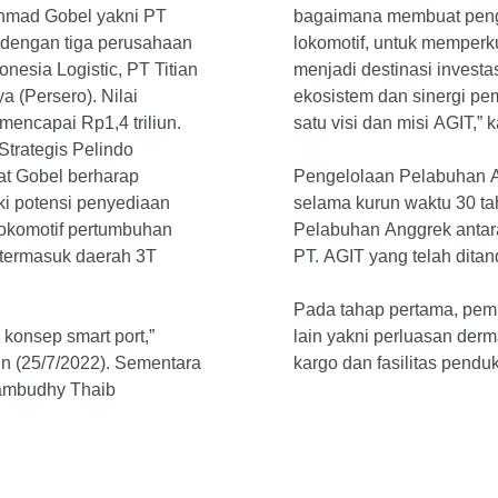
chmad Gobel yakni PT
bagaimana membuat peng
a dengan tiga perusahaan
lokomotif, untuk memperk
nesia Logistic, PT Titian
menjadi destinasi investa
 (Persero). Nilai
ekosistem dan sinergi pe
encapai Rp1,4 triliun.
satu visi dan misi AGIT,” 
Strategis Pelindo
t Gobel berharap
Pengelolaan Pelabuhan A
i potensi penyediaan
selama kurun waktu 30 t
 lokomotif pertumbuhan
Pelabuhan Anggrek anta
 termasuk daerah 3T
PT. AGIT yang telah dita
Pada tahap pertama, pem
konsep smart port,”
lain yakni perluasan derm
in (25/7/2022). Sementara
kargo dan fasilitas pendu
Sambudhy Thaib