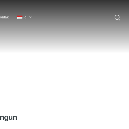
id
ontak
angun