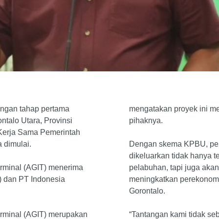
gan tahap pertama
mengatakan proyek ini me
talo Utara, Provinsi
pihaknya.
Kerja Sama Pemerintah
 dimulai.
Dengan skema KPBU, pen
dikeluarkan tidak hanya t
erminal (AGIT) menerima
pelabuhan, tapi juga aka
) dan PT Indonesia
meningkatkan perekonomi
Gorontalo.
erminal (AGIT) merupakan
“Tantangan kami tidak se