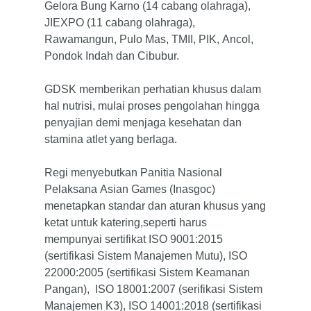
Gelora Bung Karno (14 cabang olahraga),
JIEXPO (11 cabang olahraga),
Rawamangun, Pulo Mas, TMII, PIK, Ancol,
Pondok Indah dan Cibubur.
GDSK memberikan perhatian khusus dalam
hal nutrisi, mulai proses pengolahan hingga
penyajian demi menjaga kesehatan dan
stamina atlet yang berlaga.
Regi menyebutkan Panitia Nasional
Pelaksana Asian Games (Inasgoc)
menetapkan standar dan aturan khusus yang
ketat untuk katering,seperti harus
Home
mempunyai sertifikat ISO 9001:2015
Tentang Kami
(sertifikasi Sistem Manajemen Mutu), ISO
22000:2005 (sertifikasi Sistem Keamanan
Bisnis
Pendiri
Pangan), ISO 18001:2007 (serifikasi Sistem
Manajemen K3), ISO 14001:2018 (sertifikasi
Tentang Gobel
Berkelanjutan
Makanan & Pelayanan