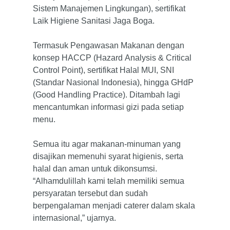
Sistem Manajemen Lingkungan), sertifikat
Kepemimpinan
Kesehatan
Berita & Media
Laik Higiene Sanitasi Jaga Boga.
Perjalanan Kami
Manufaktur
Careers
Pusat Media
Termasuk Pengawasan Makanan dengan
Filosofi Kami
Properti
Berita
Kontak
konsep HACCP (Hazard Analysis & Critical
Control Point), sertifikat Halal MUI, SNI
Mitra
Penjualan & Pelayanan
id
(Standar Nasional Indonesia), hingga GHdP
(Good Handling Practice). Ditambah lagi
en
mencantumkan informasi gizi pada setiap
menu.
Semua itu agar makanan-minuman yang
disajikan memenuhi syarat higienis, serta
halal dan aman untuk dikonsumsi.
“Alhamdulillah kami telah memiliki semua
persyaratan tersebut dan sudah
berpengalaman menjadi caterer dalam skala
internasional,” ujarnya.