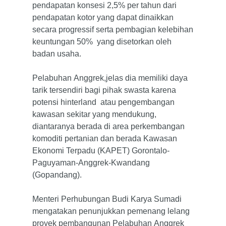
pendapatan konsesi 2,5% per tahun dari
Home
pendapatan kotor yang dapat dinaikkan
About Us
secara progressif serta pembagian kelebihan
keuntungan 50% yang disetorkan oleh
Business Fields
Founder
badan usaha.
Gobel Overview
Sustainability
Food & Hospitality
Pelabuhan Anggrek,jelas dia memiliki daya
Leadership
Health Care
News & Media
tarik tersendiri bagi pihak swasta karena
Our Journey
potensi hinterland atau pengembangan
Manufacturing
Careers
Media Center
kawasan sekitar yang mendukung,
Our Philosophy
Property Related
News
Contact
diantaranya berada di area perkembangan
Partners
komoditi pertanian dan berada Kawasan
Trading and Service
en
Ekonomi Terpadu (KAPET) Gorontalo-
Paguyaman-Anggrek-Kwandang
id
(Gopandang).
Menteri Perhubungan Budi Karya Sumadi
mengatakan penunjukkan pemenang lelang
proyek pembangunan Pelabuhan Anggrek