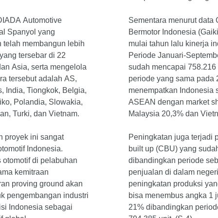
 IDIADA Automotive
Sementara menurut data 
al Spanyol yang
Bermotor Indonesia (Gaik
n telah membangun lebih
mulai tahun lalu kinerja i
 yang tersebar di 22
Periode Januari-Septembe
an Asia, serta mengelola
sudah mencapai 758.216 
ara tersebut adalah AS,
periode yang sama pada 2
, India, Tiongkok, Belgia,
menempatkan Indonesia s
siko, Polandia, Slowakia,
ASEAN dengan market sha
an, Turki, dan Vietnam.
Malaysia 20,3% dan Viet
 proyek ini sangat
Peningkatan juga terjadi
tomotif Indonesia.
built up (CBU) yang suda
otomotif di pelabuhan
dibandingkan periode seb
sama kemitraan
penjualan di dalam neger
ran proving ground akan
peningkatan produksi ya
uk pengembangan industri
bisa menembus angka 1 juta
si Indonesia sebagai
21% dibandingkan period