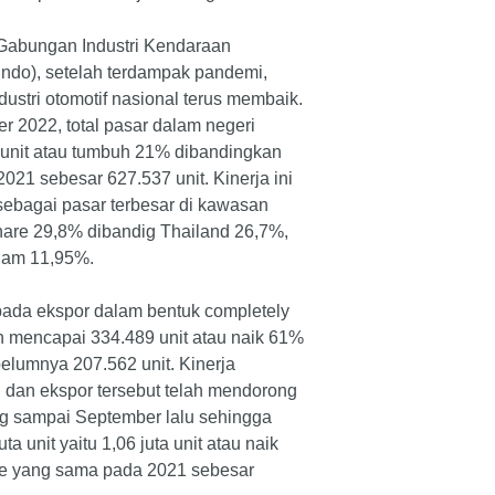
Gabungan Industri Kendaraan
indo), setelah terdampak pandemi,
ndustri otomotif nasional terus membaik.
r 2022, total pasar dalam negeri
unit atau tumbuh 21% dibandingkan
021 sebesar 627.537 unit. Kinerja ini
ebagai pasar terbesar di kawasan
re 29,8% dibandig Thailand 26,7%,
nam 11,95%.
 pada ekspor dalam bentuk completely
h mencapai 334.489 unit atau naik 61%
elumnya 207.562 unit. Kinerja
i dan ekspor tersebut telah mendorong
ng sampai September lalu sehingga
 unit yaitu 1,06 juta unit atau naik
e yang sama pada 2021 sebesar