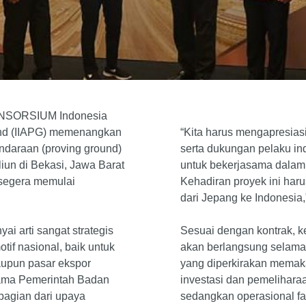
NSORSIUM Indonesia
ound (IIAPG) memenangkan
“Kita harus mengapresias
kendaraan (proving ground)
serta dukungan pelaku ind
iliun di Bekasi, Jawa Barat
untuk bekerjasama dalam 
segera memulai
Kehadiran proyek ini haru
dari Jepang ke Indonesia,
i arti sangat strategis
Sesuai dengan kontrak, 
otif nasional, baik untuk
akan berlangsung selama 
upun pasar ekspor
yang diperkirakan memak
ama Pemerintah Badan
investasi dan pemelihara
bagian dari upaya
sedangkan operasional fa