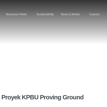
Business Fields
Sustainability
News & Media
Careers
 Proyek KPBU Proving Ground