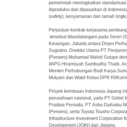
pemerintah meningkatkan standarisas
diproduksi dan dipasarkan di Indonesia
(safety), kenyamanan dan ramah lingk
Perjanjian kontrak kerjasama pemban
tersebut ditandatangani pada Senin (3
Keuangan, Jakarta antara Dirjen Per
Sugiatno, Direktur Utama PT Penjamina
(Persero) Muhamad Wahid Sutupo den
IIAPG Hiramsyah Sambudhy Thaib. Acara
Menteri Perhubungan Budi Karya Suma
Mulyani dan Wakil Ketua DPR RI/Kori
Proyek kemitraan Indonesia-Jepang in
perusahaan nasional, yaitu PT Gobel I
Pradipa Persada, PT Astra Daihatsu M
(Persero), serta Toyota Tsusho Corpor
Infrastructure Investment Corporation f
Development (JOIN) dari Jepang.