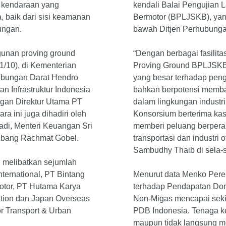
i kendaraan yang
kendali Balai Pengujian L
, baik dari sisi keamanan
Bermotor (BPLJSKB), yan
ungan.
bawah Ditjen Perhubunga
gunan proving ground
“Dengan berbagai fasilita
1/10), di Kementerian
Proving Ground BPLJSKB B
hubungan Darat Hendro
yang besar terhadap peng
n Infrastruktur Indonesia
bahkan berpotensi memba
gan Direktur Utama PT
dalam lingkungan industri
 ini juga dihadiri oleh
Konsorsium berterima kas
di, Menteri Keuangan Sri
memberi peluang berpera
nbang Rachmat Gobel.
transportasi dan industri 
Sambudhy Thaib di sela-s
i melibatkan sejumlah
nternational, PT Bintang
Menurut data Menko Perek
otor, PT Hutama Karya
terhadap Pendapatan Dome
ation dan Japan Overseas
Non-Migas mencapai sekit
or Transport & Urban
PDB Indonesia. Tenaga ke
maupun tidak langsung me