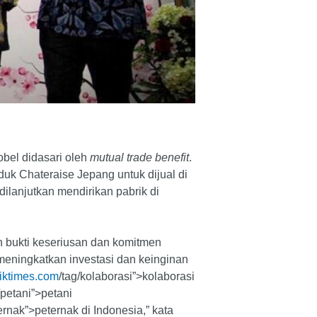
bel didasari oleh
mutual trade benefit
.
k Chateraise Jepang untuk dijual di
ilanjutkan mendirikan pabrik di
h bukti keseriusan dan komitmen
eningkatkan investasi dan keinginan
liktimes.com
/tag/kolaborasi”>kolaborasi
/petani”>petani
ernak”>peternak di Indonesia,” kata