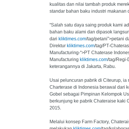
kualitas dan nilai tambah produk mer
standar bahan baku industri makanan 
“Salah satu daya saing produk kami 
bahan baku alami dan dipasok langsu
dari
kliktimes.com
/tag/petani”>petani d
Direktur
kliktimes.com
/tag/PT-Chateras
Manufacturing-“>PT Chaterase Indone
Manufacturing
kliktimes.com
/tag/Regi
keterangannya di Jakarta, Rabu.
Usai peluncuran pabrik di Citeurup, i
Charterase di Indonesia berawal dari 
Gobel sebagai Pimpinan Kelompok Us
berkunjung ke pabrik Chateraise kaki
2015.
Melalui konsep Farm Factory, Chatera
melakukan
kliktimes.com
/tag/kolabora