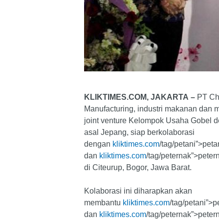
KLIKTIMES.COM, JAKARTA –
PT Cha
Manufacturing, industri makanan dan
joint venture Kelompok Usaha Gobel 
asal Jepang, siap berkolaborasi
dengan
kliktimes.com
/tag/petani”>peta
dan
kliktimes.com
/tag/peternak”>peter
di Citeurup, Bogor, Jawa Barat.
Kolaborasi ini diharapkan akan
membantu
kliktimes.com
/tag/petani”>p
dan
kliktimes.com
/tag/peternak”>pete