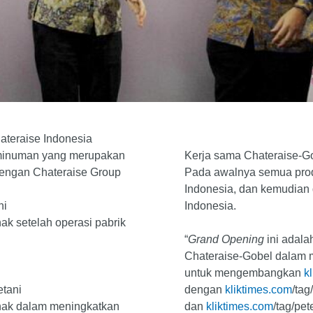
teraise Indonesia
 minuman yang merupakan
Kerja sama Chateraise-Go
dengan Chateraise Group
Pada awalnya semua produ
Indonesia, dan kemudian d
ni
Indonesia.
nak setelah operasi pabrik
“
Grand Opening
ini adala
Chateraise-Gobel dalam m
untuk mengembangkan
k
etani
dengan
kliktimes.com
/tag
rnak dalam meningkatkan
dan
kliktimes.com
/tag/pet