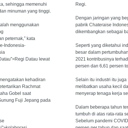
eka, sehingga memenuhi
Regi.
dan minuman yang tinggi.
Dengan jaringan yang begi
adalah menggunakan
pabrik Chateraise Indone
ng
dikembangkan sebagai bas
an peternak,” kata
e-Indonesia-
Seperti yang diketahui i
sia
besar dalam pertumbuhan
-Datau”>Regi Datau lewat
2021 kontribusinya terha
persen dan 6,61 persen t
a mengatakan kehadiran
Selain itu industri itu jug
ketertarikan Rachmat
melibatkan usaha kecil da
aha Gobel saat
menyerap tenaga kerja sek
 Gunung Fuji Jepang pada
Dalam beberapa tahun te
tumbuh di atas rata-rata s
ise
Sebelum pandemi COVID-
si”>kolaborasi
persen per tahun dan saa