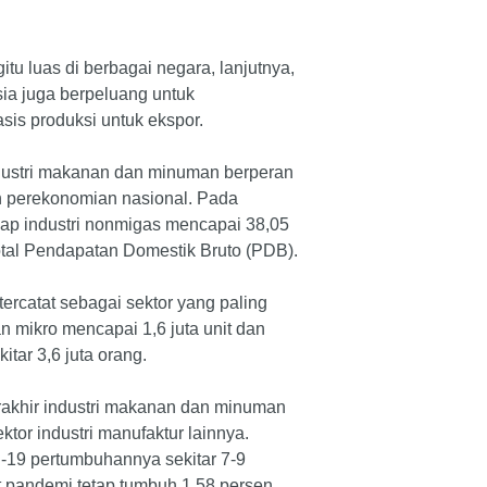
tu luas di berbagai negara, lanjutnya,
sia juga berpeluang untuk
is produksi untuk ekspor.
ndustri makanan dan minuman berperan
 perekonomian nasional. Pada
dap industri nonmigas mencapai 38,05
otal Pendapatan Domestik Bruto (PDB).
a tercatat sebagai sektor yang paling
n mikro mencapai 1,6 juta unit dan
itar 3,6 juta orang.
rakhir industri makanan dan minuman
ektor industri manufaktur lainnya.
19 pertumbuhannya sekitar 7-9
t pandemi tetap tumbuh 1,58 persen